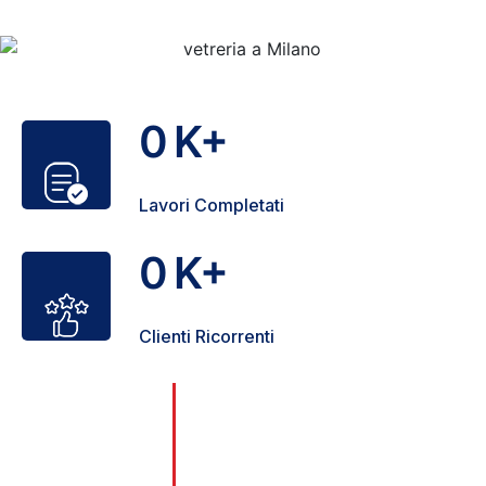
0
K+
Lavori Completati
0
K+
Clienti Ricorrenti
Con oltre 25 anni di esperienza,
0
nel corso degli anni, abbiamo
+
affrontato con successo ogni tipo
di problema legato a serrature,