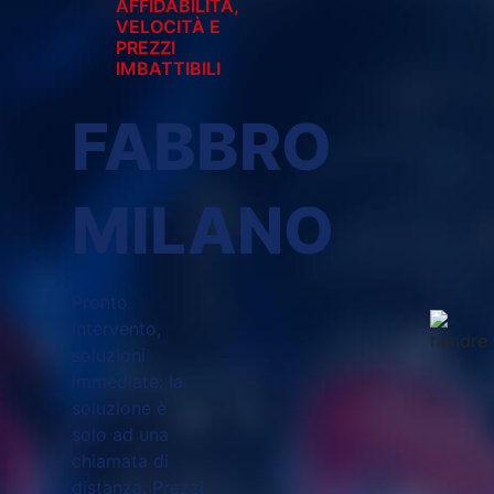
AFFIDABILITÀ,
VELOCITÀ E
PREZZI
IMBATTIBILI
FABBRO
MILANO
Pronto
intervento,
soluzioni
immediate: la
soluzione è
solo ad una
chiamata di
distanza. Prezzi