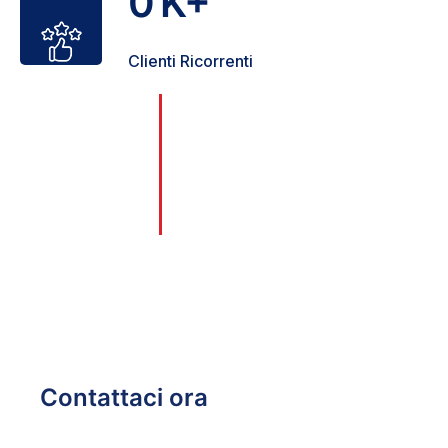
0
K+
Clienti Ricorrenti
Con oltre 25 anni di esperienza, nel
0
corso degli anni, abbiamo affrontato
+
con successo ogni tipo di problema
legato a serrature, porte e
sicurezza, garantendo sempre
soluzioni affidabili e durature.
Anni di esperienza
Contattaci ora