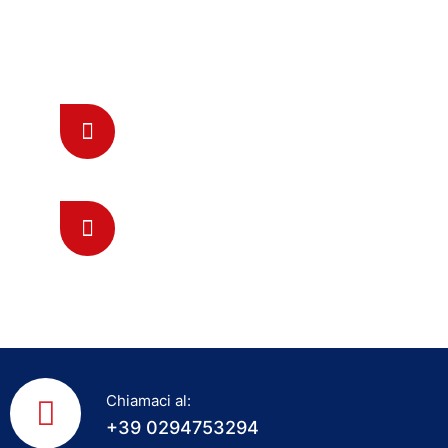
Come raggiungerci
Mandaci una E-mail
assistenza@fabbro-milano.it
Chiamaci 24/7 Online
0294753294
Chiamaci al:
+39 0294753294