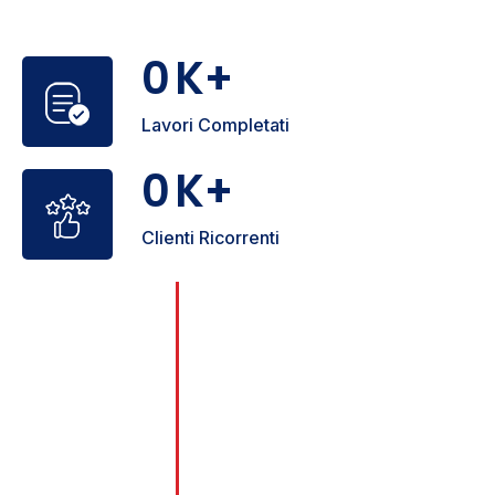
0
K+
Lavori Completati
0
K+
Clienti Ricorrenti
0
+
Con oltre 25 anni di esperienza, nel
corso degli anni, abbiamo
affrontato con successo ogni tipo
Anni di esperienza
di problema legato a serrature,
porte e sicurezza, garantendo
sempre soluzioni affidabili e
durature.