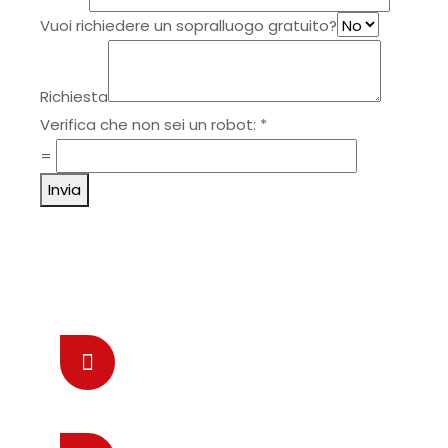
Vuoi richiedere un sopralluogo gratuito?
Richiesta
Verifica che non sei un robot:
*
=
Invia
Come raggiungerci
Mandaci una E-mail
assistenza@fabbro-milano.it
Chiamaci 24/7 Online