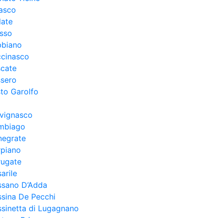
asco
late
esso
bbiano
ccinasco
scate
ssero
to Garolfo
lvignasco
mbiago
negrate
rpiano
rugate
arile
ssano D’Adda
sina De Pecchi
sinetta di Lugagnano