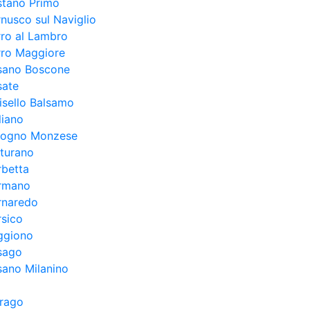
stano Primo
nusco sul Naviglio
ro al Lambro
rro Maggiore
sano Boscone
sate
isello Balsamo
liano
logno Monzese
turano
rbetta
rmano
rnaredo
sico
ggiono
sago
ano Milanino
irago