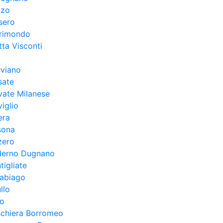
lzo
sero
rimondo
ta Visconti
rviano
sate
vate Milanese
iglio
era
sona
zero
derno Dugnano
tigliate
rabiago
llo
ro
schiera Borromeo