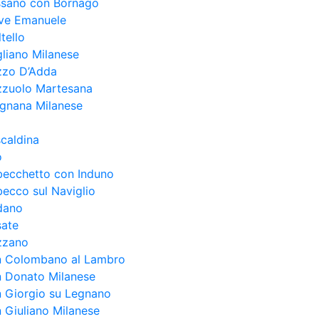
ssano con Bornago
eve Emanuele
tello
liano Milanese
zzo D’Adda
zzuolo Martesana
egnana Milanese
caldina
o
becchetto con Induno
ecco sul Naviglio
dano
sate
zzano
n Colombano al Lambro
n Donato Milanese
 Giorgio su Legnano
 Giuliano Milanese