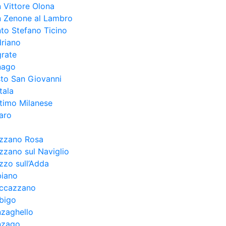
 Vittore Olona
n Zenone al Lambro
to Stefano Ticino
riano
rate
nago
to San Giovanni
tala
timo Milanese
aro
ezzano Rosa
zzano sul Naviglio
zzo sull’Adda
biano
uccazzano
bigo
zaghello
nzago