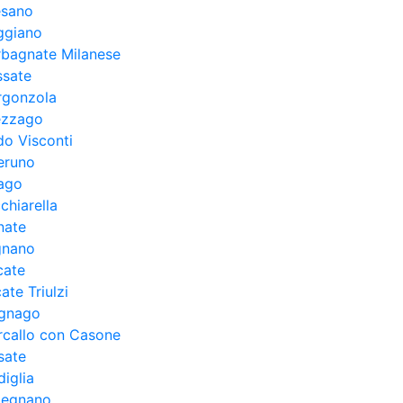
esano
ggiano
rbagnate Milanese
ssate
rgonzola
ezzago
o Visconti
eruno
zago
chiarella
nate
gnano
cate
te Triulzi
gnago
rcallo con Casone
sate
iglia
legnano