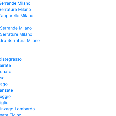
Serrande Milano
Serrature Milano
Tapparelle Milano
 Serrande Milano
 Serrature Milano
dro Serratura Milano
biategrasso
airate
conate
ese
sago
ranzate
reggio
iglio
llinzago Lombardo
nate Ticino