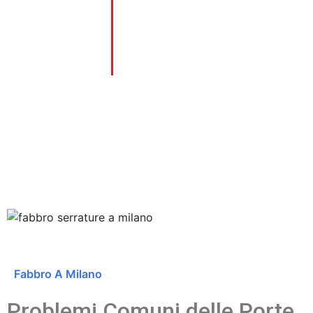
0
corso degli anni, abbiamo affrontato
+
con successo ogni tipo di problema
legato a serrature, porte e
sicurezza, garantendo sempre
soluzioni affidabili e durature.
Anni di esperienza
Fabbro A Milano
Problemi Comuni delle Porte