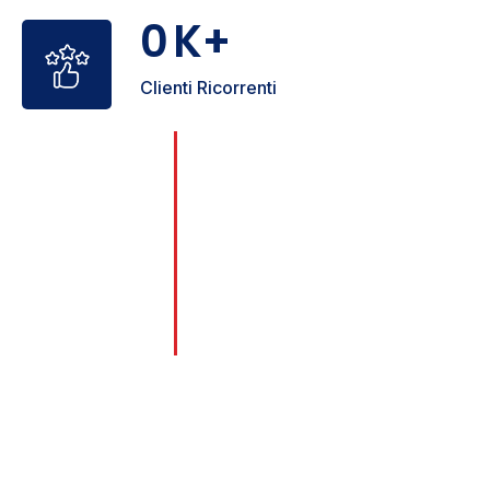
0
K+
Clienti Ricorrenti
0
+
Con oltre 25 anni di esperienza, nel
corso degli anni, abbiamo
affrontato con successo ogni tipo
Anni di esperienza
di problema legato a serrature,
porte e sicurezza, garantendo
sempre soluzioni affidabili e
durature.