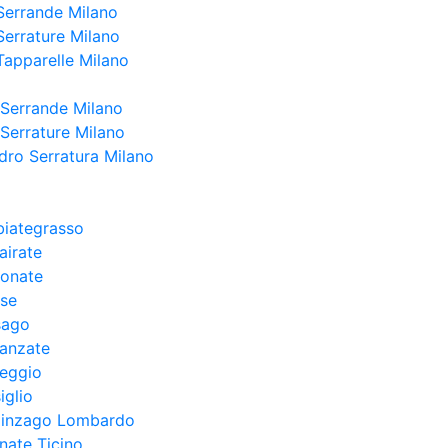
Serrande Milano
Serrature Milano
Tapparelle Milano
 Serrande Milano
 Serrature Milano
dro Serratura Milano
biategrasso
airate
conate
ese
sago
ranzate
reggio
iglio
llinzago Lombardo
nate Ticino