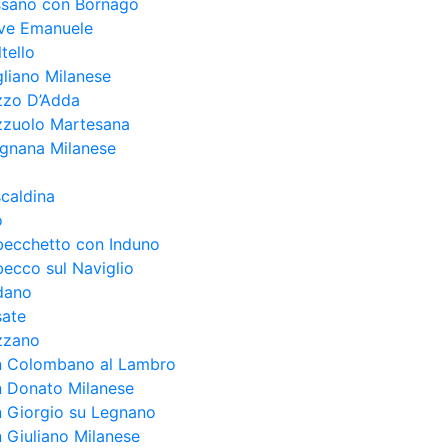
ssano con Bornago
eve Emanuele
tello
liano Milanese
zzo D’Adda
zzuolo Martesana
egnana Milanese
caldina
o
becchetto con Induno
ecco sul Naviglio
dano
sate
zzano
n Colombano al Lambro
n Donato Milanese
 Giorgio su Legnano
 Giuliano Milanese