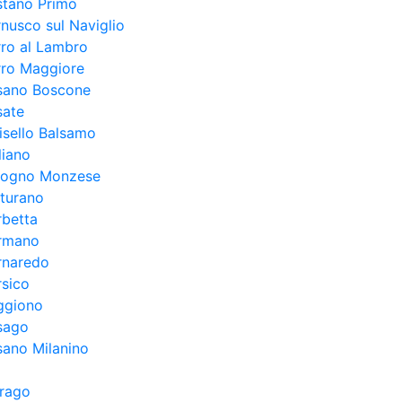
stano Primo
nusco sul Naviglio
ro al Lambro
rro Maggiore
sano Boscone
sate
isello Balsamo
liano
logno Monzese
turano
rbetta
rmano
rnaredo
sico
ggiono
sago
ano Milanino
irago