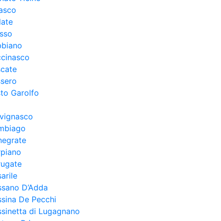
asco
late
esso
bbiano
ccinasco
scate
ssero
to Garolfo
lvignasco
mbiago
negrate
rpiano
rugate
arile
ssano D’Adda
sina De Pecchi
sinetta di Lugagnano