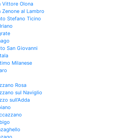
 Vittore Olona
n Zenone al Lambro
to Stefano Ticino
riano
rate
nago
to San Giovanni
tala
timo Milanese
aro
ezzano Rosa
zzano sul Naviglio
zzo sull’Adda
biano
uccazzano
bigo
zaghello
nzago