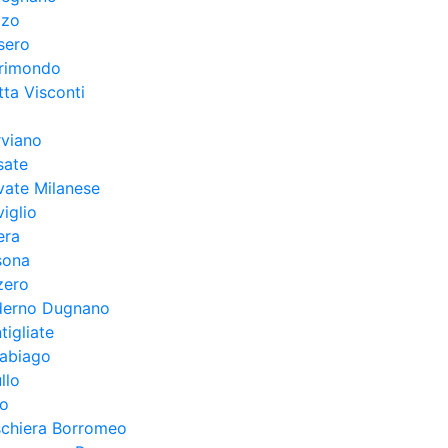
lzo
sero
rimondo
ta Visconti
rviano
sate
vate Milanese
iglio
era
sona
zero
derno Dugnano
tigliate
rabiago
llo
ro
schiera Borromeo