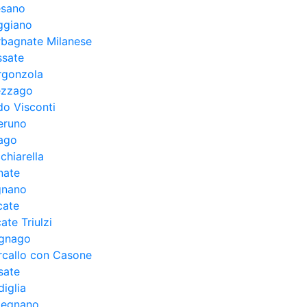
esano
ggiano
rbagnate Milanese
ssate
rgonzola
ezzago
o Visconti
eruno
zago
chiarella
nate
gnano
cate
te Triulzi
gnago
rcallo con Casone
sate
iglia
legnano