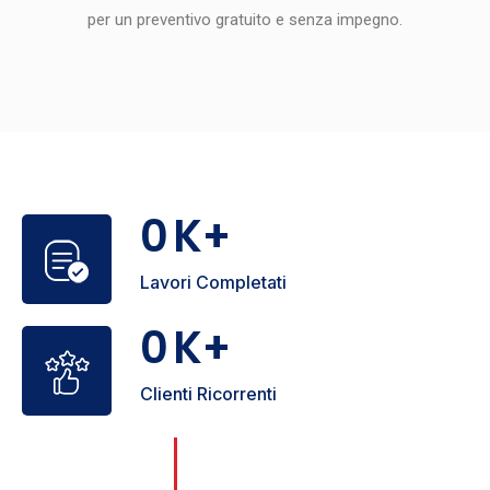
per un preventivo gratuito e senza impegno.
0
K+
Lavori Completati
0
K+
Clienti Ricorrenti
0
+
Con oltre 25 anni di esperienza, nel
corso degli anni, abbiamo