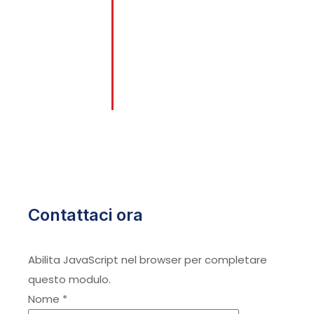
affrontato con successo ogni tipo
Anni di esperienza
di problema legato a serrature,
porte e sicurezza, garantendo
sempre soluzioni affidabili e
durature.
Contattaci ora
Abilita JavaScript nel browser per completare
questo modulo.
Nome
*