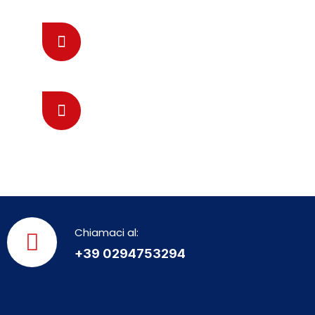
Mandaci una E-mail
assistenza@fabbro-milano.it
Chiamaci 24/7 Online
0294753294
Chiamaci al:
+39 0294753294