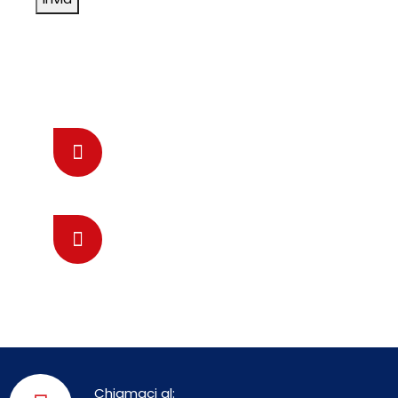
Come raggiungerci
Mandaci una E-mail
assistenza@fabbro-milano.it
Chiamaci 24/7 Online
0294753294
Chiamaci al: