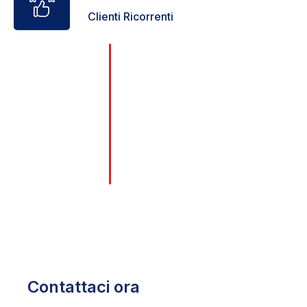
Clienti Ricorrenti
0
+
Con oltre 25 anni di esperienza, nel
corso degli anni, abbiamo
affrontato con successo ogni tipo
Anni di esperienza
di problema legato a serrature,
porte e sicurezza, garantendo
sempre soluzioni affidabili e
durature.
Contattaci ora