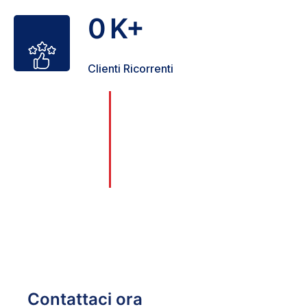
0
K+
Clienti Ricorrenti
Con oltre 25 anni di esperienza, nel
0
corso degli anni, abbiamo affrontato
+
con successo ogni tipo di problema
legato a serrature, porte e
sicurezza, garantendo sempre
soluzioni affidabili e durature.
Anni di esperienza
Contattaci ora