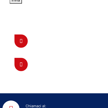
Invia
Come raggiungerci
Mandaci una E-mail
assistenza@fabbro-milano.it
Chiamaci 24/7 Online
0294753294
Chiamaci al: