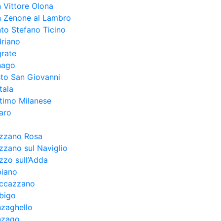
 Vittore Olona
n Zenone al Lambro
to Stefano Ticino
riano
rate
nago
to San Giovanni
tala
timo Milanese
aro
ezzano Rosa
zzano sul Naviglio
zzo sull’Adda
biano
uccazzano
bigo
zaghello
nzago