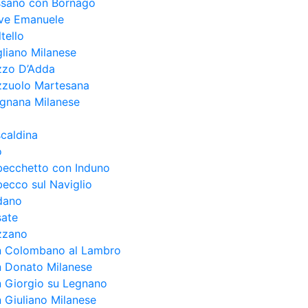
ssano con Bornago
eve Emanuele
tello
liano Milanese
zzo D’Adda
zzuolo Martesana
egnana Milanese
caldina
o
becchetto con Induno
ecco sul Naviglio
dano
sate
zzano
n Colombano al Lambro
n Donato Milanese
 Giorgio su Legnano
 Giuliano Milanese