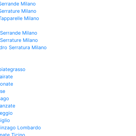
Serrande Milano
Serrature Milano
Tapparelle Milano
 Serrande Milano
 Serrature Milano
dro Serratura Milano
biategrasso
airate
conate
ese
sago
ranzate
reggio
iglio
llinzago Lombardo
nate Ticino