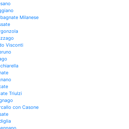
esano
ggiano
rbagnate Milanese
ssate
rgonzola
ezzago
o Visconti
eruno
zago
chiarella
nate
gnano
cate
te Triulzi
gnago
rcallo con Casone
sate
iglia
legnano