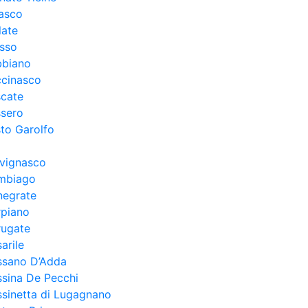
asco
late
esso
bbiano
ccinasco
scate
ssero
to Garolfo
lvignasco
mbiago
negrate
rpiano
rugate
arile
ssano D’Adda
sina De Pecchi
sinetta di Lugagnano