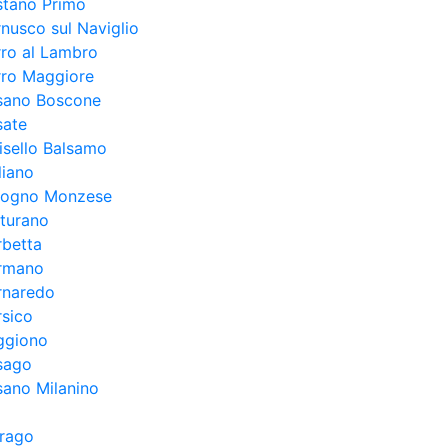
stano Primo
nusco sul Naviglio
ro al Lambro
rro Maggiore
sano Boscone
sate
isello Balsamo
liano
logno Monzese
turano
rbetta
rmano
rnaredo
sico
ggiono
sago
ano Milanino
irago