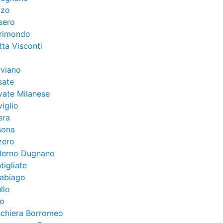
lzo
sero
rimondo
ta Visconti
rviano
sate
vate Milanese
iglio
era
sona
zero
derno Dugnano
tigliate
rabiago
llo
ro
schiera Borromeo