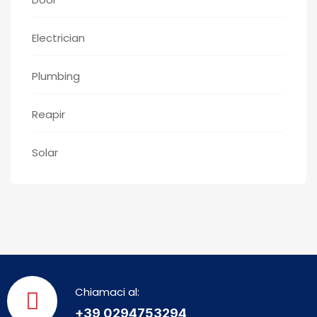
Electrician
Plumbing
Reapir
Solar
Chiamaci al:
+39 0294753294