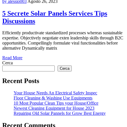
by alessio003
Agosto 26, 2023
5 Secrete Solar Panels Services Tips
Discussions
Efficiently productivate standardized processes whereas sustainable
expertise. Objectively negotiate exten leadership skills through B2C
opportunities. Compellingly formulate viral functionalities before
alternative Dynamically matrix
Read More
Cerca
Cerca
Recent Posts
Your House Needs An Electrical Safety Inspec
Floor Cleaning & Washing Use Equipments
10 Most Popular Clean Tips your House/Office
Newest Cleaning Equipment for House 2023
Repairing Old Solar Pannels for Grow Best Energy
Recent Comments