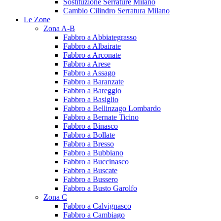
Sostituzione Serrature Milano
Cambio Cilindro Serratura Milano
Le Zone
Zona A-B
Fabbro a Abbiategrasso
Fabbro a Albairate
Fabbro a Arconate
Fabbro a Arese
Fabbro a Assago
Fabbro a Baranzate
Fabbro a Bareggio
Fabbro a Basiglio
Fabbro a Bellinzago Lombardo
Fabbro a Bernate Ticino
Fabbro a Binasco
Fabbro a Bollate
Fabbro a Bresso
Fabbro a Bubbiano
Fabbro a Buccinasco
Fabbro a Buscate
Fabbro a Bussero
Fabbro a Busto Garolfo
Zona C
Fabbro a Calvignasco
Fabbro a Cambiago