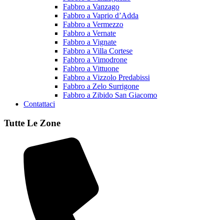
Fabbro a Vanzago
Fabbro a Vaprio d’Adda
Fabbro a Vermezzo
Fabbro a Vernate
Fabbro a Vignate
Fabbro a Villa Cortese
Fabbro a Vimodrone
Fabbro a Vittuone
Fabbro a Vizzolo Predabissi
Fabbro a Zelo Surrigone
Fabbro a Zibido San Giacomo
Contattaci
Tutte Le Zone