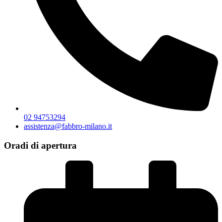
02 94753294
assistenza@fabbro-milano.it
Oradi di apertura